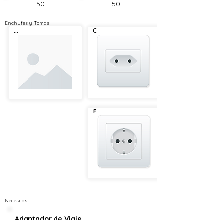
50
50
Enchufes y Tomas
...
C
F
Necesitas
Adaptador de Viaje