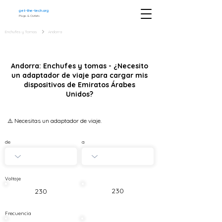
get-the-tech.org
Plugs & Outlets
Enchufes y Tomas
Andorra
Andorra: Enchufes y tomas - ¿Necesito
un adaptador de viaje para cargar mis
dispositivos de Emiratos Árabes
Unidos?
⚠️ Necesitas un adaptador de viaje.
de
a
Voltaje
230
230
Frecuencia