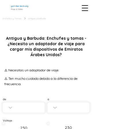
get-the-tech.org
Plugs & Outlets
Enchufes y Tomas
Antigua y Barbuda
Antigua y Barbuda: Enchufes y tomas -
¿Necesito un adaptador de viaje para
cargar mis dispositivos de Emiratos
Árabes Unidos?
⚠️ Necesitas un adaptador de viaje.
⚠️ Ten mucho cuidado debido a la diferencia de
frecuencia.
de
a
Voltaje
230
230