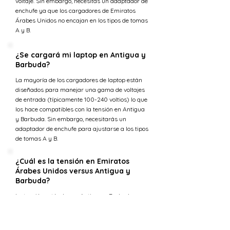
voltaje. Sin embargo, necesitas un adaptador de
enchufe ya que los cargadores de Emiratos
Árabes Unidos no encajan en los tipos de tomas
A y B.
¿Se cargará mi laptop en Antigua y
Barbuda?
La mayoría de los cargadores de laptop están
diseñados para manejar una gama de voltajes
de entrada (típicamente 100-240 voltios) lo que
los hace compatibles con la tensión en Antigua
y Barbuda. Sin embargo, necesitarás un
adaptador de enchufe para ajustarse a los tipos
de tomas A y B.
¿Cuál es la tensión en Emiratos
Árabes Unidos versus Antigua y
Barbuda?
La tensión estándar en Antigua y Barbuda es
230 V, mientras que en Emiratos Árabes
Unidos el suministro de tensión es 230 V.