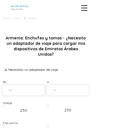
get-the-tech.org
Plugs & Outlets
Enchufes y Tomas
Armenia
Armenia: Enchufes y tomas - ¿Necesito
un adaptador de viaje para cargar mis
dispositivos de Emiratos Árabes
Unidos?
⚠️ Necesitas un adaptador de viaje.
de
a
Voltaje
230
230
Frecuencia