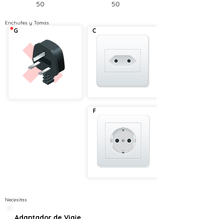
50
50
Enchufes y Tomas
G
C
❌
F
Necesitas
Adaptador de Viaje