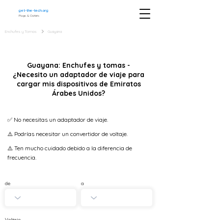
get-the-tech.org
Plugs & Outlets
Enchufes y Tomas
Guayana
Guayana: Enchufes y tomas -
¿Necesito un adaptador de viaje para
cargar mis dispositivos de Emiratos
Árabes Unidos?
✅ No necesitas un adaptador de viaje.
⚠️ Podrías necesitar un convertidor de voltaje.
⚠️ Ten mucho cuidado debido a la diferencia de
frecuencia.
de
a
Voltaje