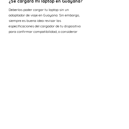
¿Se cargará mi laptop en Guayana?
Deberías poder cargar tu laptop sin un
adaptador de viaje en Guayana. Sin embargo,
siempre es buena idea revisar las
especificaciones del cargador de tu dispositivo
para confirmar compatibilidad, o considerar
comprar un adaptador de viaje universal si no
estás seguro.
¿Cuál es la tensión en Emiratos
Árabes Unidos versus Guayana?
La tensión estándar en Guayana es 120 V,
mientras que en Emiratos Árabes Unidos el
suministro de tensión es 230 V.
¿Puedo usar 230 V en Guayana?
La tensión estándar en Guayana es 120 V,
mientras que en Emiratos Árabes Unidos el
suministro de tensión es 230 V. Esto significa
que la tensión eléctrica en Guayana es mucho
menor que en Emiratos Árabes Unidos. Se
necesita un convertidor de tensión para