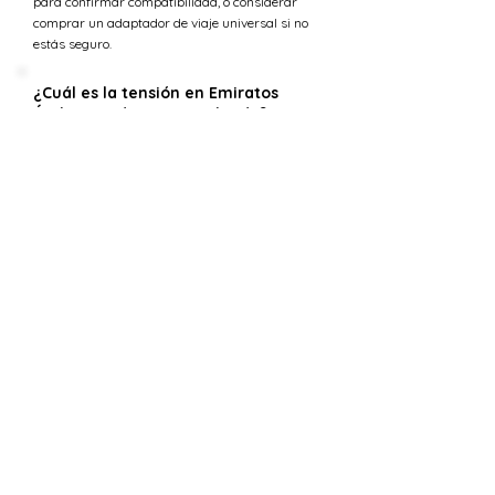
para confirmar compatibilidad, o considerar
comprar un adaptador de viaje universal si no
estás seguro.
¿Cuál es la tensión en Emiratos
Árabes Unidos versus Irlanda?
La tensión estándar en Irlanda es 230 V,
mientras que en Emiratos Árabes Unidos el
suministro de tensión es 230 V.
¿Puedo usar 230 V en Irlanda?
Sí, la tensión estándar en Irlanda también es
230 V. Esto significa que los requisitos de
tensión eléctrica para los dispositivos deben ser
idénticos, permitiéndote usar todos tus
dispositivos electrónicos sin problemas al viajar
entre Irlanda y Emiratos Árabes Unidos.
¿Cuál es la frecuencia en Emiratos
Árabes Unidos frente a Irlanda?
La frecuencia estándar en Irlanda es 50 Hz,
mientras que en Emiratos Árabes Unidos el