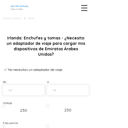
get-the-tech.org
Plugs & Outlets
Enchufes y Tomas
Irlanda
Irlanda: Enchufes y tomas - ¿Necesito
un adaptador de viaje para cargar mis
dispositivos de Emiratos Árabes
Unidos?
✅ No necesitas un adaptador de viaje.
de
a
Voltaje
230
230
Frecuencia