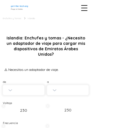
get-the-tech.org
Plugs & Outlets
Enchufes y Tomas
Islandia
Islandia: Enchufes y tomas - ¿Necesito
un adaptador de viaje para cargar mis
dispositivos de Emiratos Árabes
Unidos?
⚠️ Necesitas un adaptador de viaje.
de
a
Voltaje
230
230
Frecuencia