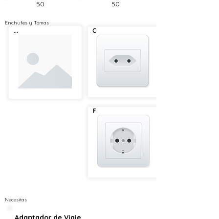
50
50
Enchufes y Tomas
...
C
F
Necesitas
Adaptador de Viaje