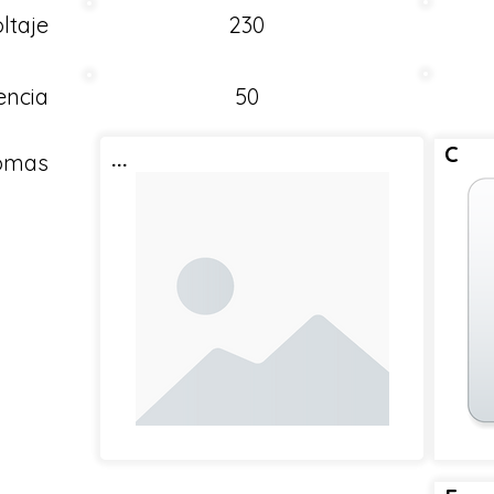
ltaje
230
encia
50
C
...
Tomas