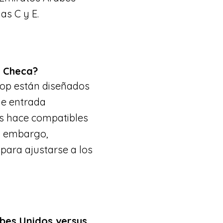
as C y E.
a Checa?
top están diseñados
de entrada
los hace compatibles
in embargo,
para ajustarse a los
abes Unidos versus