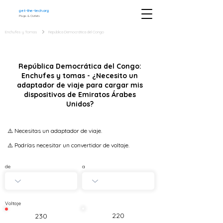
get-the-tech.org
Plugs & Outlets
Enchufes y Tomas
República Democrática del Congo
República Democrática del Congo:
Enchufes y tomas - ¿Necesito un
adaptador de viaje para cargar mis
dispositivos de Emiratos Árabes
Unidos?
⚠️ Necesitas un adaptador de viaje.
⚠️ Podrías necesitar un convertidor de voltaje.
de
a
Voltaje
220
230