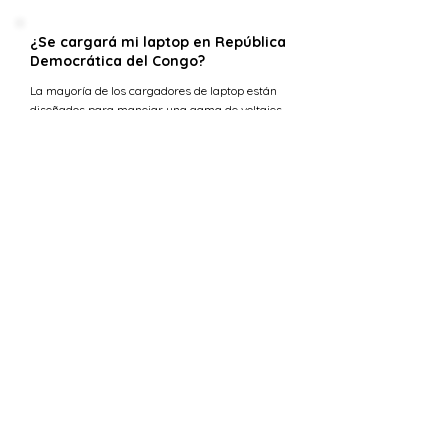
¿Se cargará mi laptop en República
Democrática del Congo?
La mayoría de los cargadores de laptop están
diseñados para manejar una gama de voltajes
de entrada (típicamente 100-240 voltios) lo que
los hace compatibles con la tensión en
República Democrática del Congo. Sin embargo,
necesitarás un adaptador de enchufe para
ajustarse a los tipos de tomas C y E.
¿Cuál es la tensión en Emiratos
Árabes Unidos versus República
Democrática del Congo?
La tensión estándar en República Democrática
del Congo es 220 V, mientras que en Emiratos
Árabes Unidos el suministro de tensión es 230
V.
¿Puedo usar 230 V en República
Democrática del Congo?