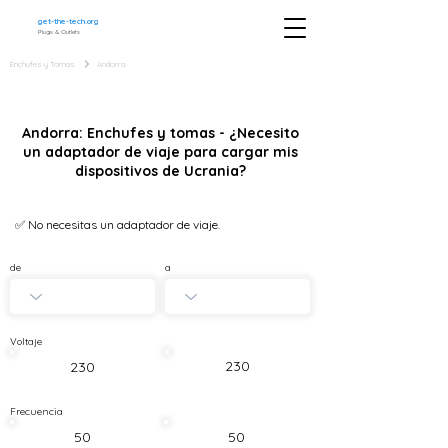
get-the-tech.org
Plugs & Outlets
Enchufes y Tomas
Andorra
Andorra: Enchufes y tomas - ¿Necesito
un adaptador de viaje para cargar mis
dispositivos de Ucrania?
✅ No necesitas un adaptador de viaje.
de
a
Voltaje
230
230
Frecuencia
50
50