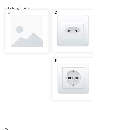
Enchufes y Tomas
...
C
F
FAQ