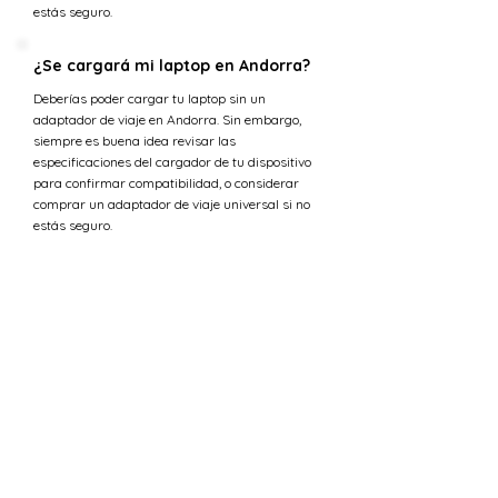
estás seguro.
¿Se cargará mi laptop en Andorra?
Deberías poder cargar tu laptop sin un
adaptador de viaje en Andorra. Sin embargo,
siempre es buena idea revisar las
especificaciones del cargador de tu dispositivo
para confirmar compatibilidad, o considerar
comprar un adaptador de viaje universal si no
estás seguro.
¿Cuál es la tensión en Ucrania
versus Andorra?
La tensión estándar en Andorra es 230 V,
mientras que en Ucrania el suministro de
tensión es 230 V.
¿Puedo usar 230 V en Andorra?
Sí, la tensión estándar en Andorra también es
230 V. Esto significa que los requisitos de
tensión eléctrica para los dispositivos deben ser