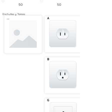
50
50
Enchufes y Tomas
...
A
B
G