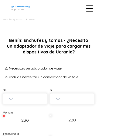
get-the-tech.org
Plugs & Outlets
Enchufes y Tomas
Benín
Benín: Enchufes y tomas - ¿Necesito
un adaptador de viaje para cargar mis
dispositivos de Ucrania?
⚠️ Necesitas un adaptador de viaje.
⚠️ Podrías necesitar un convertidor de voltaje.
de
a
Voltaje
220
230
Frecuencia