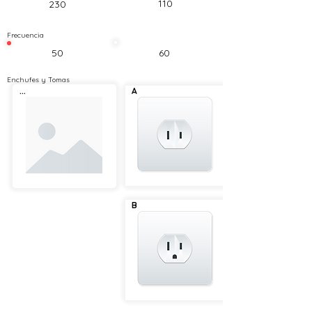
110
230
Frecuencia
50
60
Enchufes y Tomas
...
A
B