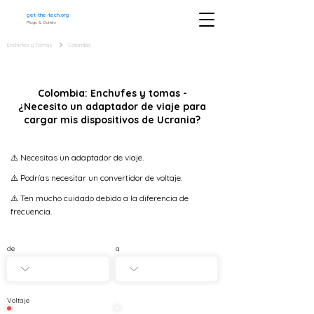
get-the-tech.org
Plugs & Outlets
Enchufes y Tomas
Colombia
Colombia: Enchufes y tomas -
¿Necesito un adaptador de viaje para
cargar mis dispositivos de Ucrania?
⚠️ Necesitas un adaptador de viaje.
⚠️ Podrías necesitar un convertidor de voltaje.
⚠️ Ten mucho cuidado debido a la diferencia de
frecuencia.
de
a
Voltaje