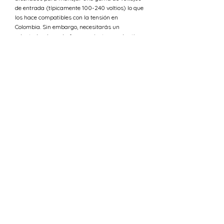
de entrada (típicamente 100-240 voltios) lo que
los hace compatibles con la tensión en
Colombia. Sin embargo, necesitarás un
adaptador de enchufe para ajustarse a los tipos
de tomas A y B.
¿Cuál es la tensión en Ucrania
versus Colombia?
La tensión estándar en Colombia es 110 V,
mientras que en Ucrania el suministro de
tensión es 230 V.
¿Puedo usar 230 V en Colombia?
La tensión estándar en Colombia es 110 V,
mientras que en Ucrania el suministro de
tensión es 230 V. Esto significa que la tensión
eléctrica en Colombia es mucho menor que en
Ucrania. Se necesita un convertidor de tensión
para asegurar un nivel seguro de tensión de
entrada para tus dispositivos.