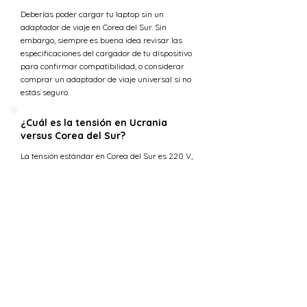
Deberías poder cargar tu laptop sin un
adaptador de viaje en Corea del Sur. Sin
embargo, siempre es buena idea revisar las
especificaciones del cargador de tu dispositivo
para confirmar compatibilidad, o considerar
comprar un adaptador de viaje universal si no
estás seguro.
¿Cuál es la tensión en Ucrania
versus Corea del Sur?
La tensión estándar en Corea del Sur es 220 V,
mientras que en Ucrania el suministro de
tensión es 230 V.
¿Puedo usar 230 V en Corea del Sur?
La tensión estándar en Corea del Sur es 220 V,
mientras que en Ucrania el suministro de
tensión es 230 V. Esto significa que los
requisitos de tensión eléctrica para los
dispositivos son más o menos los mismos. Por lo
tanto, deberías poder usar todos tus dispositivos
electrónicos al viajar entre Corea del Sur y