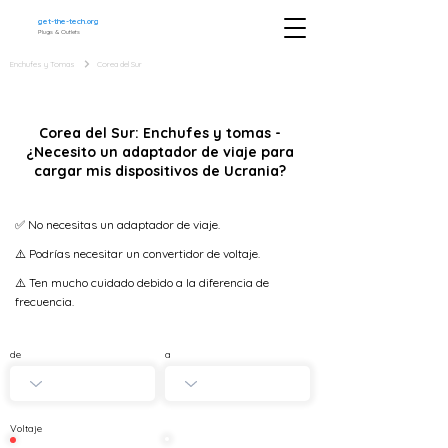
get-the-tech.org
Plugs & Outlets
Enchufes y Tomas
Corea del Sur
Corea del Sur: Enchufes y tomas -
¿Necesito un adaptador de viaje para
cargar mis dispositivos de Ucrania?
✅ No necesitas un adaptador de viaje.
⚠️ Podrías necesitar un convertidor de voltaje.
⚠️ Ten mucho cuidado debido a la diferencia de
frecuencia.
de
a
Voltaje