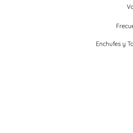
Vo
Frecu
Enchufes y 