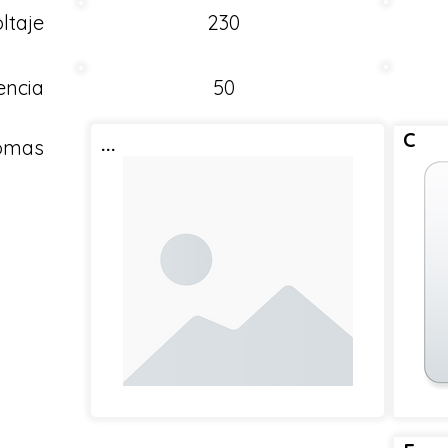
ltaje
230
encia
50
C
...
Tomas