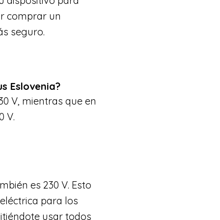
u dispositivo para
ar comprar un
ás seguro.
us Eslovenia?
30 V, mientras que en
0 V.
ambién es 230 V. Esto
 eléctrica para los
mitiéndote usar todos