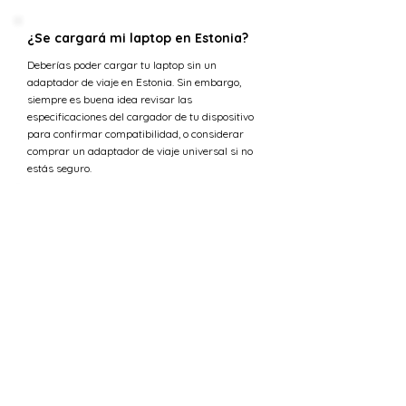
¿Se cargará mi laptop en Estonia?
Deberías poder cargar tu laptop sin un
adaptador de viaje en Estonia. Sin embargo,
siempre es buena idea revisar las
especificaciones del cargador de tu dispositivo
para confirmar compatibilidad, o considerar
comprar un adaptador de viaje universal si no
estás seguro.
¿Cuál es la tensión en Ucrania
versus Estonia?
La tensión estándar en Estonia es 230 V,
mientras que en Ucrania el suministro de
tensión es 230 V.
¿Puedo usar 230 V en Estonia?
Sí, la tensión estándar en Estonia también es
230 V. Esto significa que los requisitos de
tensión eléctrica para los dispositivos deben ser
idénticos, permitiéndote usar todos tus