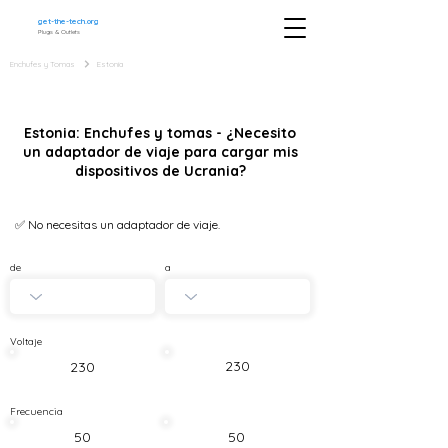
get-the-tech.org
Plugs & Outlets
Enchufes y Tomas
Estonia
Estonia: Enchufes y tomas - ¿Necesito
un adaptador de viaje para cargar mis
dispositivos de Ucrania?
✅ No necesitas un adaptador de viaje.
de
a
Voltaje
230
230
Frecuencia
50
50