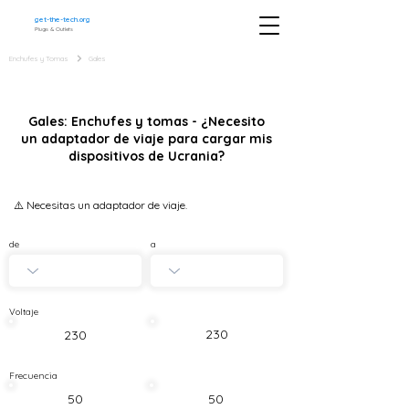
get-the-tech.org
Plugs & Outlets
Enchufes y Tomas
Gales
Gales: Enchufes y tomas - ¿Necesito
un adaptador de viaje para cargar mis
dispositivos de Ucrania?
⚠️ Necesitas un adaptador de viaje.
de
a
Voltaje
230
230
Frecuencia
50
50