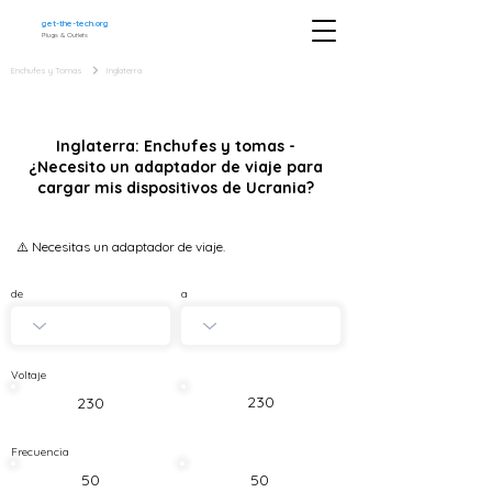
get-the-tech.org
Plugs & Outlets
Enchufes y Tomas
Inglaterra
Inglaterra: Enchufes y tomas -
¿Necesito un adaptador de viaje para
cargar mis dispositivos de Ucrania?
⚠️ Necesitas un adaptador de viaje.
de
a
Voltaje
230
230
Frecuencia
50
50