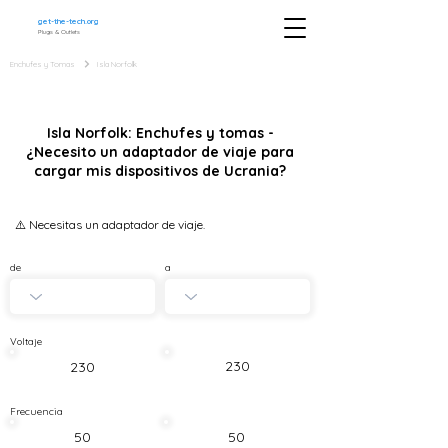
get-the-tech.org
Plugs & Outlets
Enchufes y Tomas
Isla Norfolk
Isla Norfolk: Enchufes y tomas -
¿Necesito un adaptador de viaje para
cargar mis dispositivos de Ucrania?
⚠️ Necesitas un adaptador de viaje.
de
a
Voltaje
230
230
Frecuencia
50
50