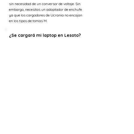
sin necesidad de un conversor de voltaje. Sin
embargo, necesitas un adaptador de enchufe
ya que los cargadores de Ucrania no encajan
en los tipos de tomas M.
¿Se cargará mi laptop en Lesoto?
La mayoría de los cargadores de laptop están
diseñados para manejar una gama de voltajes
de entrada (típicamente 100-240 voltios) lo que
los hace compatibles con la tensión en Lesoto.
Sin embargo, necesitarás un adaptador de
enchufe para ajustarse a los tipos de tomas M.
¿Cuál es la tensión en Ucrania
versus Lesoto?
La tensión estándar en Lesoto es 220 V,
mientras que en Ucrania el suministro de
tensión es 230 V.
¿Puedo usar 230 V en Lesoto?
La tensión estándar en Lesoto es 220 V,