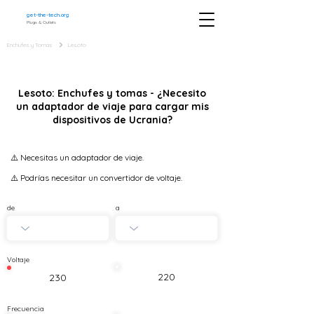
get-the-tech.org
Plugs & Outlets
Enchufes y Tomas
Lesoto
Lesoto: Enchufes y tomas - ¿Necesito
un adaptador de viaje para cargar mis
dispositivos de Ucrania?
⚠️ Necesitas un adaptador de viaje.
⚠️ Podrías necesitar un convertidor de voltaje.
de
a
Voltaje
220
230
Frecuencia