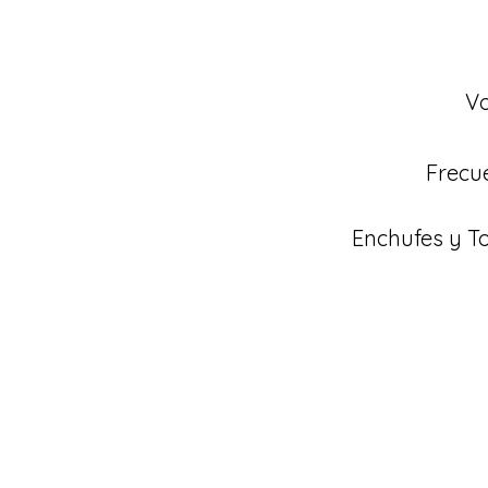
Vo
Frecu
Enchufes y 