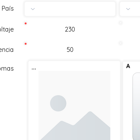
País
ltaje
230
encia
50
A
...
Tomas