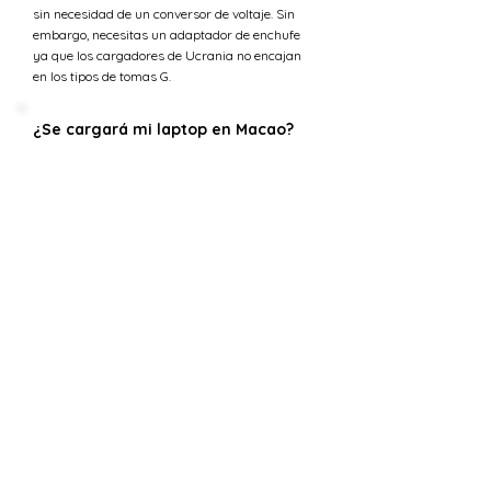
sin necesidad de un conversor de voltaje. Sin
embargo, necesitas un adaptador de enchufe
ya que los cargadores de Ucrania no encajan
en los tipos de tomas G.
¿Se cargará mi laptop en Macao?
La mayoría de los cargadores de laptop están
diseñados para manejar una gama de voltajes
de entrada (típicamente 100-240 voltios) lo que
los hace compatibles con la tensión en Macao.
Sin embargo, necesitarás un adaptador de
enchufe para ajustarse a los tipos de tomas G.
¿Cuál es la tensión en Ucrania
versus Macao?
La tensión estándar en Macao es 220 V,
mientras que en Ucrania el suministro de
tensión es 230 V.
¿Puedo usar 230 V en Macao?
La tensión estándar en Macao es 220 V,