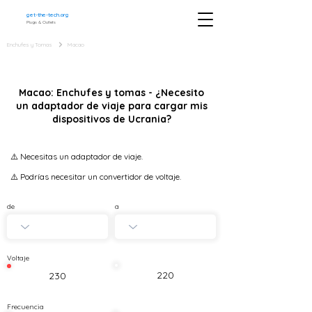
get-the-tech.org
Plugs & Outlets
Enchufes y Tomas
Macao
Macao: Enchufes y tomas - ¿Necesito
un adaptador de viaje para cargar mis
dispositivos de Ucrania?
⚠️ Necesitas un adaptador de viaje.
⚠️ Podrías necesitar un convertidor de voltaje.
de
a
Voltaje
220
230
Frecuencia