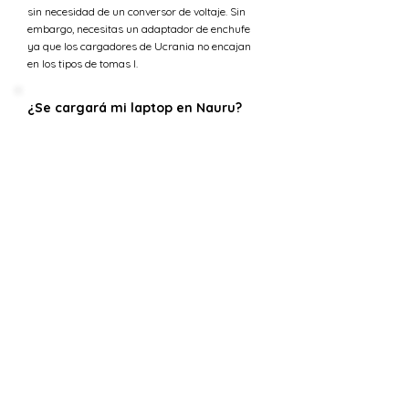
sin necesidad de un conversor de voltaje. Sin
embargo, necesitas un adaptador de enchufe
ya que los cargadores de Ucrania no encajan
en los tipos de tomas I.
¿Se cargará mi laptop en Nauru?
La mayoría de los cargadores de laptop están
diseñados para manejar una gama de voltajes
de entrada (típicamente 100-240 voltios) lo que
los hace compatibles con la tensión en Nauru.
Sin embargo, necesitarás un adaptador de
enchufe para ajustarse a los tipos de tomas I.
¿Cuál es la tensión en Ucrania
versus Nauru?
La tensión estándar en Nauru es 240 V,
mientras que en Ucrania el suministro de
tensión es 230 V.
¿Puedo usar 230 V en Nauru?
La tensión estándar en Nauru es 240 V,