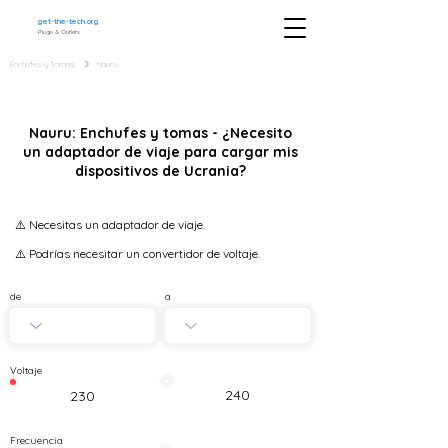
get-the-tech.org
Plugs & Outlets
Enchufes y Tomas
Nauru
Nauru: Enchufes y tomas - ¿Necesito
un adaptador de viaje para cargar mis
dispositivos de Ucrania?
⚠️ Necesitas un adaptador de viaje.
⚠️ Podrías necesitar un convertidor de voltaje.
de
a
Voltaje
240
230
Frecuencia