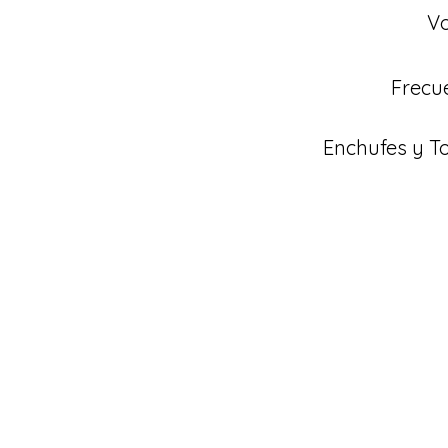
Vo
Frecu
Enchufes y 