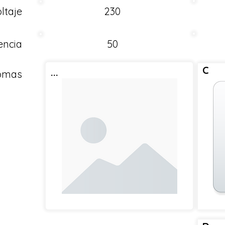
ltaje
230
encia
50
C
...
Tomas