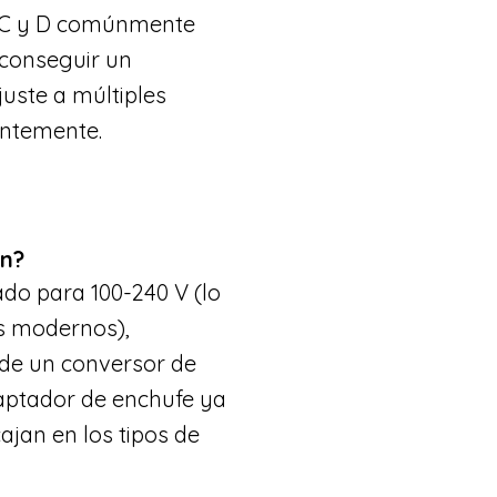
s C y D comúnmente
conseguir un
juste a múltiples
entemente.
án?
cado para 100-240 V (lo
s modernos),
 de un conversor de
daptador de enchufe ya
jan en los tipos de