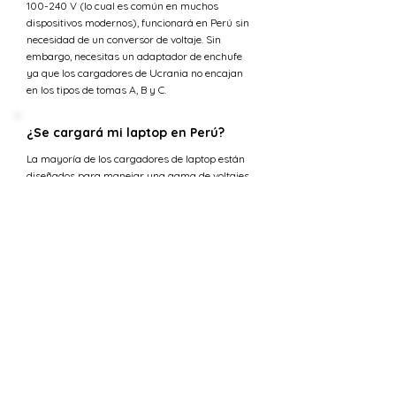
100-240 V (lo cual es común en muchos
dispositivos modernos), funcionará en Perú sin
necesidad de un conversor de voltaje. Sin
embargo, necesitas un adaptador de enchufe
ya que los cargadores de Ucrania no encajan
en los tipos de tomas A, B y C.
¿Se cargará mi laptop en Perú?
La mayoría de los cargadores de laptop están
diseñados para manejar una gama de voltajes
de entrada (típicamente 100-240 voltios) lo que
los hace compatibles con la tensión en Perú. Sin
embargo, necesitarás un adaptador de enchufe
para ajustarse a los tipos de tomas A, B y C.
¿Cuál es la tensión en Ucrania
versus Perú?
La tensión estándar en Perú es 220 V, mientras
que en Ucrania el suministro de tensión es 230
V.