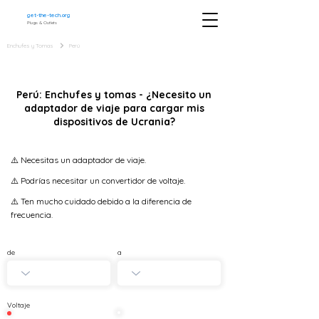
get-the-tech.org
Plugs & Outlets
Enchufes y Tomas
Perú
Perú: Enchufes y tomas - ¿Necesito un
adaptador de viaje para cargar mis
dispositivos de Ucrania?
⚠️ Necesitas un adaptador de viaje.
⚠️ Podrías necesitar un convertidor de voltaje.
⚠️ Ten mucho cuidado debido a la diferencia de
frecuencia.
de
a
Voltaje