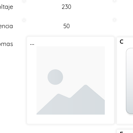
ltaje
230
encia
50
C
...
Tomas