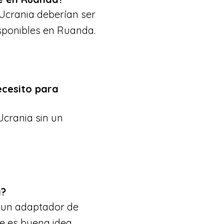
 Ucrania deberían ser
sponibles en Ruanda.
ecesito para
Ucrania sin un
a?
n un adaptador de
e es buena idea