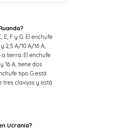
 Ruanda?
 E, F y G. El enchufe
y 2,5 A/10 A/16 A,
a tierra. El enchufe
y 16 A, tiene dos
enchufe tipo G está
 tres clavijas y está
 en Ucrania?