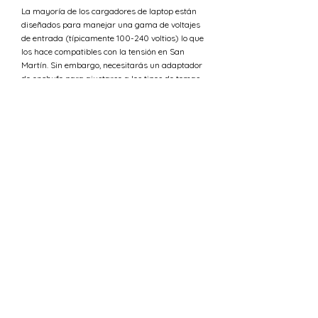
La mayoría de los cargadores de laptop están
diseñados para manejar una gama de voltajes
de entrada (típicamente 100-240 voltios) lo que
los hace compatibles con la tensión en San
Martín. Sin embargo, necesitarás un adaptador
de enchufe para ajustarse a los tipos de tomas
C y E.
¿Cuál es la tensión en Ucrania
versus San Martín?
La tensión estándar en San Martín es 220 V,
mientras que en Ucrania el suministro de
tensión es 230 V.
¿Puedo usar 230 V en San Martín?
La tensión estándar en San Martín es 220 V,
mientras que en Ucrania el suministro de
tensión es 230 V. Esto significa que los
requisitos de tensión eléctrica para los
dispositivos son más o menos los mismos. Por lo
tanto, deberías poder usar todos tus dispositivos
electrónicos al viajar entre San Martín y