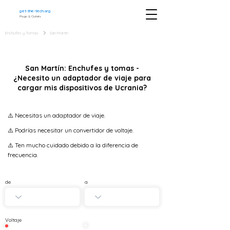
get-the-tech.org
Plugs & Outlets
Enchufes y Tomas
San Martín
San Martín: Enchufes y tomas -
¿Necesito un adaptador de viaje para
cargar mis dispositivos de Ucrania?
⚠️ Necesitas un adaptador de viaje.
⚠️ Podrías necesitar un convertidor de voltaje.
⚠️ Ten mucho cuidado debido a la diferencia de
frecuencia.
de
a
Voltaje