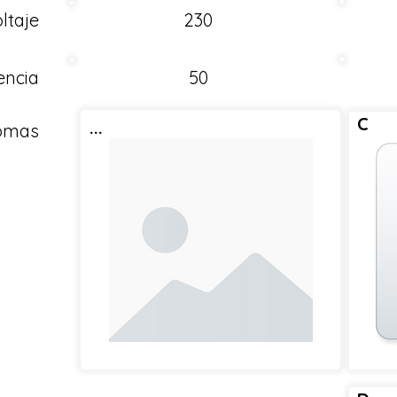
ltaje
230
encia
50
C
...
Tomas