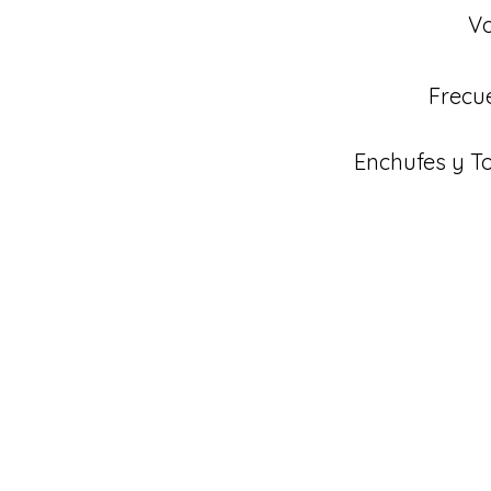
Vo
Frecu
Enchufes y 