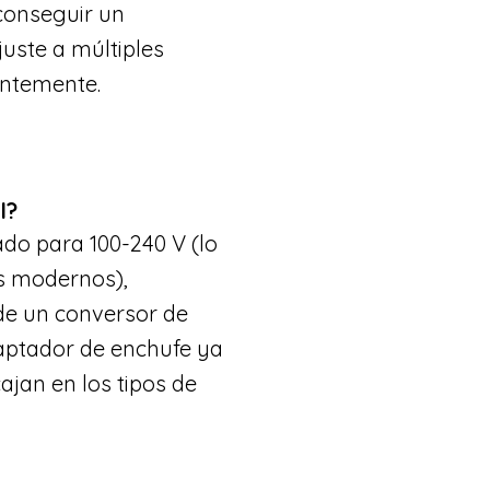
onseguir un
juste a múltiples
entemente.
l?
cado para 100-240 V (lo
s modernos),
de un conversor de
daptador de enchufe ya
jan en los tipos de