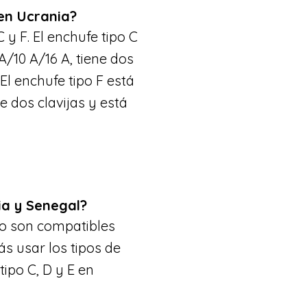
 en Ucrania?
 y F. El enchufe tipo C
A/10 A/16 A, tiene dos
 El enchufe tipo F está
e dos clavijas y está
ia y Senegal?
no son compatibles
s usar los tipos de
ipo C, D y E en