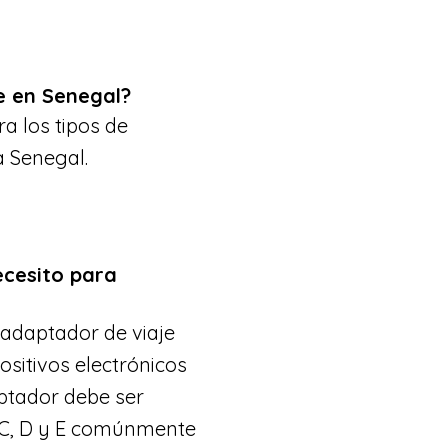
e en Senegal?
a los tipos de
a Senegal.
ecesito para
 adaptador de viaje
sitivos electrónicos
ptador debe ser
s C, D y E comúnmente