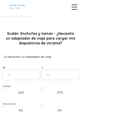
get-the-tech.org
Plugs & Outlets
Enchufes y Tomas
Sudán
Sudán: Enchufes y tomas - ¿Necesito
un adaptador de viaje para cargar mis
dispositivos de Ucrania?
⚠️ Necesitas un adaptador de viaje.
de
a
Voltaje
230
230
Frecuencia
50
50