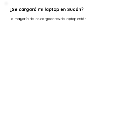
¿Se cargará mi laptop en Sudán?
La mayoría de los cargadores de laptop están
diseñados para manejar una gama de voltajes
de entrada (típicamente 100-240 voltios) lo que
los hace compatibles con la tensión en Sudán.
Sin embargo, necesitarás un adaptador de
enchufe para ajustarse a los tipos de tomas C y
D.
¿Cuál es la tensión en Ucrania
versus Sudán?
La tensión estándar en Sudán es 230 V,
mientras que en Ucrania el suministro de
tensión es 230 V.
¿Puedo usar 230 V en Sudán?
Sí, la tensión estándar en Sudán también es
230 V. Esto significa que los requisitos de
tensión eléctrica para los dispositivos deben ser
idénticos, permitiéndote usar todos tus
dispositivos electrónicos sin problemas al viajar