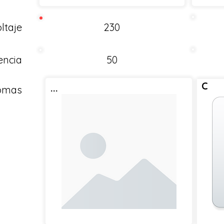
ltaje
230
encia
50
C
...
Tomas