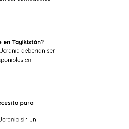
 en Tayikistán?
 Ucrania deberían ser
sponibles en
ecesito para
Ucrania sin un