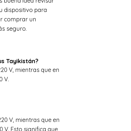
s buena idea revisar
u dispositivo para
ar comprar un
ás seguro.
us Tayikistán?
220 V, mientras que en
0 V.
220 V, mientras que en
0 V. Esto significa que