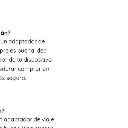
tán?
n un adaptador de
mpre es buena idea
dor de tu dispositivo
siderar comprar un
ás seguro.
n?
n adaptador de viaje