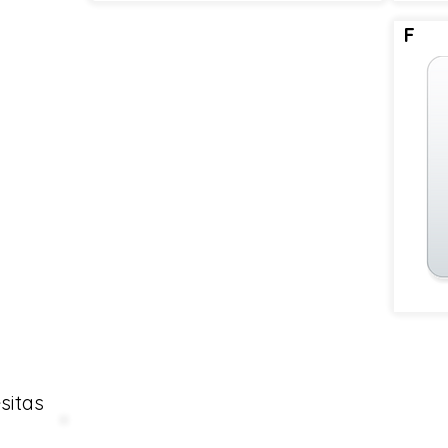
F
sitas