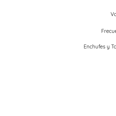
Vo
Frecu
Enchufes y 