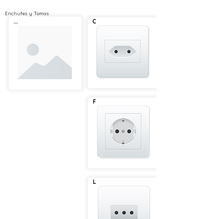
Enchufes y Tomas
...
C
F
L