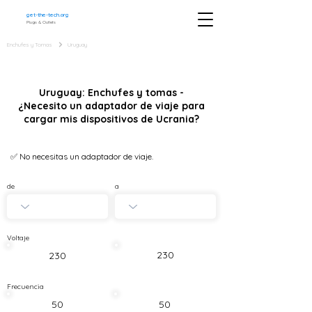
get-the-tech.org
Plugs & Outlets
Enchufes y Tomas
Uruguay
Uruguay: Enchufes y tomas -
¿Necesito un adaptador de viaje para
cargar mis dispositivos de Ucrania?
✅ No necesitas un adaptador de viaje.
de
a
Voltaje
230
230
Frecuencia
50
50