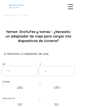
get-the-tech.org
Plugs & Outlets
Enchufes y Tomas
Yemen
Yemen: Enchufes y tomas - ¿Necesito
un adaptador de viaje para cargar mis
dispositivos de Ucrania?
⚠️ Necesitas un adaptador de viaje.
de
a
Voltaje
230
230
Frecuencia
50
50