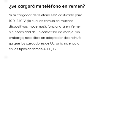
¿Se cargará mi teléfono en Yemen?
Si tu cargador de teléfono está calificado para
100-240 V (lo cual es común en muchos
dispositivos modernos), funcionará en Yemen
sin necesidad de un conversor de voltaje. Sin
embargo, necesitas un adaptador de enchufe
ya que los cargadores de Ucrania no encajan
en los tipos de tomas A, D y G.
¿Se cargará mi laptop en Yemen?
La mayoría de los cargadores de laptop están
diseñados para manejar una gama de voltajes
de entrada (típicamente 100-240 voltios) lo que
los hace compatibles con la tensión en Yemen.
Sin embargo, necesitarás un adaptador de
enchufe para ajustarse a los tipos de tomas A, D
y G.
¿Cuál es la tensión en Ucrania
versus Yemen?