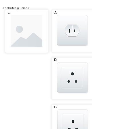
Enchufes y Tomas
...
A
D
G