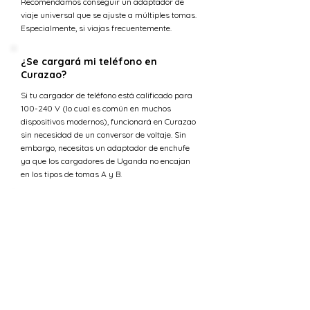
Recomendamos conseguir un adaptador de
viaje universal que se ajuste a múltiples tomas.
Especialmente, si viajas frecuentemente.
¿Se cargará mi teléfono en
Curazao?
Si tu cargador de teléfono está calificado para
100-240 V (lo cual es común en muchos
dispositivos modernos), funcionará en Curazao
sin necesidad de un conversor de voltaje. Sin
embargo, necesitas un adaptador de enchufe
ya que los cargadores de Uganda no encajan
en los tipos de tomas A y B.
¿Se cargará mi laptop en Curazao?
La mayoría de los cargadores de laptop están
diseñados para manejar una gama de voltajes
de entrada (típicamente 100-240 voltios) lo que
los hace compatibles con la tensión en Curazao.
Sin embargo, necesitarás un adaptador de
enchufe para ajustarse a los tipos de tomas A y
B.