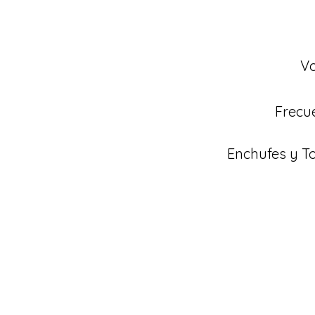
Vo
Frecu
Enchufes y 