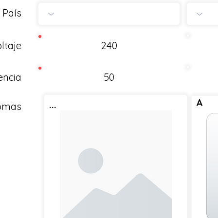
País
ltaje
240
encia
50
A
...
Tomas