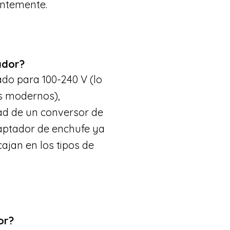
entemente.
ador?
cado para 100-240 V (lo
s modernos),
dad de un conversor de
daptador de enchufe ya
jan en los tipos de
or?