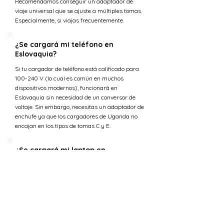
Recomendamos conseguir un adaptador de
viaje universal que se ajuste a múltiples tomas.
Especialmente, si viajas frecuentemente.
¿Se cargará mi teléfono en
Eslovaquia?
Si tu cargador de teléfono está calificado para
100-240 V (lo cual es común en muchos
dispositivos modernos), funcionará en
Eslovaquia sin necesidad de un conversor de
voltaje. Sin embargo, necesitas un adaptador de
enchufe ya que los cargadores de Uganda no
encajan en los tipos de tomas C y E.
¿Se cargará mi laptop en
Eslovaquia?
La mayoría de los cargadores de laptop están
diseñados para manejar una gama de voltajes
de entrada (típicamente 100-240 voltios) lo que
los hace compatibles con la tensión en
Eslovaquia. Sin embargo, necesitarás un
adaptador de enchufe para ajustarse a los tipos