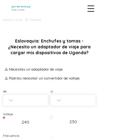
get-the-tech.org
Plugs & Outlets
Enchufes y Tomas
Eslovaquia
Eslovaquia: Enchufes y tomas -
¿Necesito un adaptador de viaje para
cargar mis dispositivos de Uganda?
⚠️ Necesitas un adaptador de viaje.
⚠️ Podrías necesitar un convertidor de voltaje.
de
a
Voltaje
230
240
Frecuencia