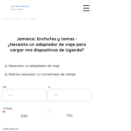
get-the-tech.org
Plugs & Outlets
Enchufes y Tomas
Jamaica
Jamaica: Enchufes y tomas -
¿Necesito un adaptador de viaje para
cargar mis dispositivos de Uganda?
⚠️ Necesitas un adaptador de viaje.
⚠️ Podrías necesitar un convertidor de voltaje.
de
a
Voltaje
110
240
Frecuencia