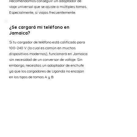
Recomendamos conseguir un adaptador de
viaje universal que se ajuste a múltiples tomas.
Especialmente, si viajas frecuentemente.
¿Se cargará mi teléfono en
Jamaica?
Si tu cargador de teléfono está calificado para
100-240 V (lo cual es común en muchos
dispositivos modernos), funcionará en Jamaica
sin necesidad de un conversor de voltaje. Sin
embargo, necesitas un adaptador de enchufe
ya que los cargadores de Uganda no encajan
en los tipos de tomas A y B.
¿Se cargará mi laptop en Jamaica?
La mayoría de los cargadores de laptop están
diseñados para manejar una gama de voltajes
de entrada (típicamente 100-240 voltios) lo que
los hace compatibles con la tensión en Jamaica.
Sin embargo, necesitarás un adaptador de
enchufe para ajustarse a los tipos de tomas A y
B.