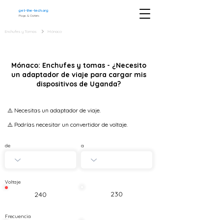
get-the-tech.org
Plugs & Outlets
Enchufes y Tomas
Mónaco
Mónaco: Enchufes y tomas - ¿Necesito
un adaptador de viaje para cargar mis
dispositivos de Uganda?
⚠️ Necesitas un adaptador de viaje.
⚠️ Podrías necesitar un convertidor de voltaje.
de
a
Voltaje
230
240
Frecuencia