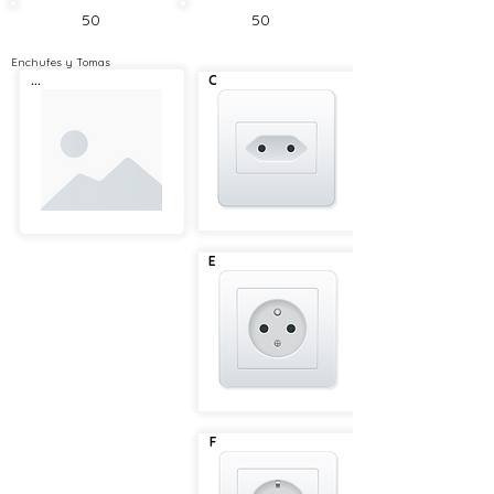
50
50
Enchufes y Tomas
...
C
E
F