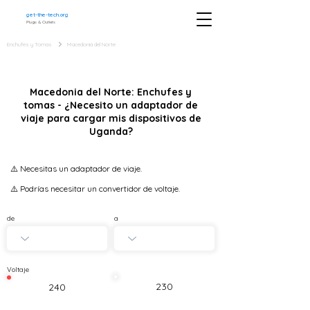
get-the-tech.org
Plugs & Outlets
Enchufes y Tomas
Macedonia del Norte
Macedonia del Norte: Enchufes y
tomas - ¿Necesito un adaptador de
viaje para cargar mis dispositivos de
Uganda?
⚠️ Necesitas un adaptador de viaje.
⚠️ Podrías necesitar un convertidor de voltaje.
de
a
Voltaje
230
240