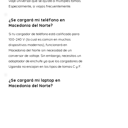
viaje universal que se ajuste a múltiples tomas.
Especialmente, si viajas frecuentemente.
¿Se cargará mi teléfono en
Macedonia del Norte?
Si tu cargador de teléfono está calificado para
100-240 V (lo cual es común en muchos
dispositivos modernos), funcionará en
Macedonia del Norte sin necesidad de un
conversor de voltaje. Sin embargo, necesitas un
adaptador de enchufe ya que los cargadores de
Uganda no encajan en los tipos de tomas C y F.
¿Se cargará mi laptop en
Macedonia del Norte?
La mayoría de los cargadores de laptop están
diseñados para manejar una gama de voltajes
de entrada (típicamente 100-240 voltios) lo que
los hace compatibles con la tensión en
Macedonia del Norte. Sin embargo, necesitarás
un adaptador de enchufe para ajustarse a los
tipos de tomas C y F.