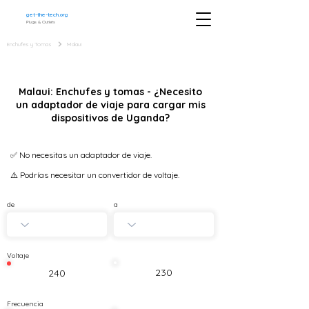
get-the-tech.org
Plugs & Outlets
Enchufes y Tomas
Malaui
Malaui: Enchufes y tomas - ¿Necesito
un adaptador de viaje para cargar mis
dispositivos de Uganda?
✅ No necesitas un adaptador de viaje.
⚠️ Podrías necesitar un convertidor de voltaje.
de
a
Voltaje
230
240
Frecuencia