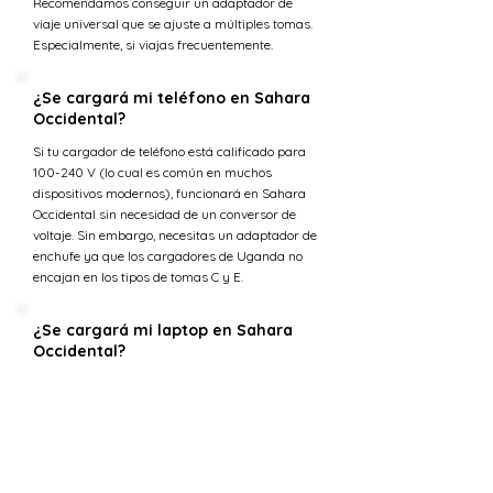
Recomendamos conseguir un adaptador de
viaje universal que se ajuste a múltiples tomas.
Especialmente, si viajas frecuentemente.
¿Se cargará mi teléfono en Sahara
Occidental?
Si tu cargador de teléfono está calificado para
100-240 V (lo cual es común en muchos
dispositivos modernos), funcionará en Sahara
Occidental sin necesidad de un conversor de
voltaje. Sin embargo, necesitas un adaptador de
enchufe ya que los cargadores de Uganda no
encajan en los tipos de tomas C y E.
¿Se cargará mi laptop en Sahara
Occidental?
La mayoría de los cargadores de laptop están
diseñados para manejar una gama de voltajes
de entrada (típicamente 100-240 voltios) lo que
los hace compatibles con la tensión en Sahara
Occidental. Sin embargo, necesitarás un
adaptador de enchufe para ajustarse a los tipos