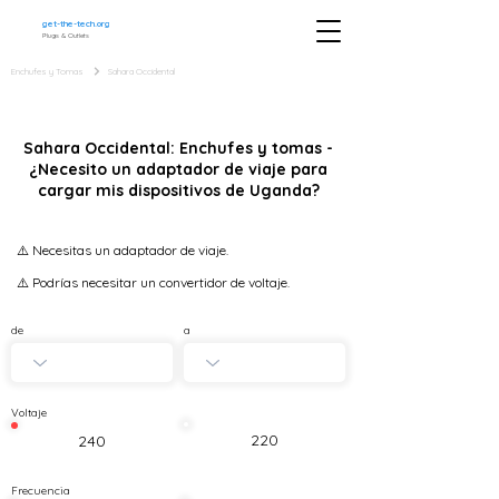
get-the-tech.org
Plugs & Outlets
Enchufes y Tomas
Sahara Occidental
Sahara Occidental: Enchufes y tomas -
¿Necesito un adaptador de viaje para
cargar mis dispositivos de Uganda?
⚠️ Necesitas un adaptador de viaje.
⚠️ Podrías necesitar un convertidor de voltaje.
de
a
Voltaje
220
240
Frecuencia