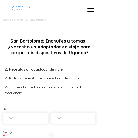
get-the-tech.org
Plugs & Outlets
Enchufes y Tomas
San Bartolomé
San Bartolomé: Enchufes y tomas -
¿Necesito un adaptador de viaje para
cargar mis dispositivos de Uganda?
⚠️ Necesitas un adaptador de viaje.
⚠️ Podrías necesitar un convertidor de voltaje.
⚠️ Ten mucho cuidado debido a la diferencia de
frecuencia.
de
a
Voltaje