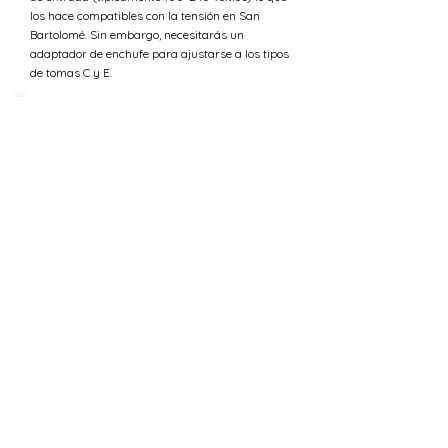
los hace compatibles con la tensión en San
Bartolomé. Sin embargo, necesitarás un
adaptador de enchufe para ajustarse a los tipos
de tomas C y E.
¿Cuál es la tensión en Uganda
versus San Bartolomé?
La tensión estándar en San Bartolomé es 230 V,
mientras que en Uganda el suministro de
tensión es 240 V.
¿Puedo usar 240 V en San
Bartolomé?
La tensión estándar en San Bartolomé es 230 V,
mientras que en Uganda el suministro de
tensión es 240 V. Esto significa que los
requisitos de tensión eléctrica para los
dispositivos son más o menos los mismos. Por lo
tanto, deberías poder usar todos tus dispositivos
electrónicos al viajar entre San Bartolomé y
Uganda.