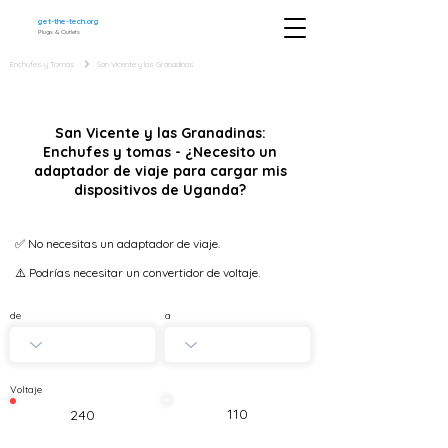
get-the-tech.org
Plugs & Outlets
Enchufes y Tomas
San Vicente y las Granadinas
San Vicente y las Granadinas:
Enchufes y tomas - ¿Necesito un
adaptador de viaje para cargar mis
dispositivos de Uganda?
✅ No necesitas un adaptador de viaje.
⚠️ Podrías necesitar un convertidor de voltaje.
de
a
Voltaje
110
240