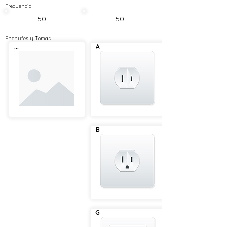
Frecuencia
50
50
Enchufes y Tomas
...
A
B
G