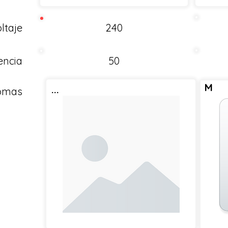
ltaje
240
encia
50
M
...
Tomas