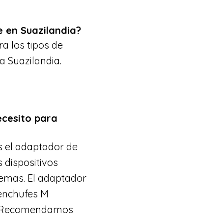
 en Suazilandia?
a los tipos de
 Suazilandia.
ecesito para
s el adaptador de
 dispositivos
lemas. El adaptador
 enchufes M
. Recomendamos