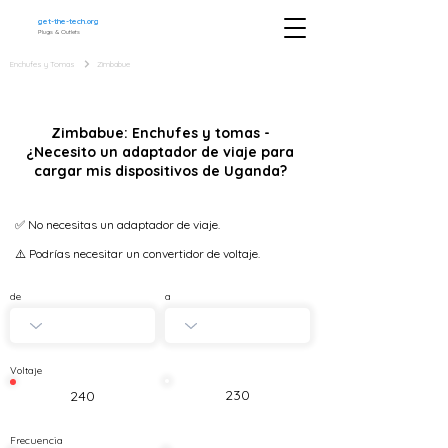
get-the-tech.org
Plugs & Outlets
Enchufes y Tomas
Zimbabue
Zimbabue: Enchufes y tomas -
¿Necesito un adaptador de viaje para
cargar mis dispositivos de Uganda?
✅ No necesitas un adaptador de viaje.
⚠️ Podrías necesitar un convertidor de voltaje.
de
a
Voltaje
230
240
Frecuencia